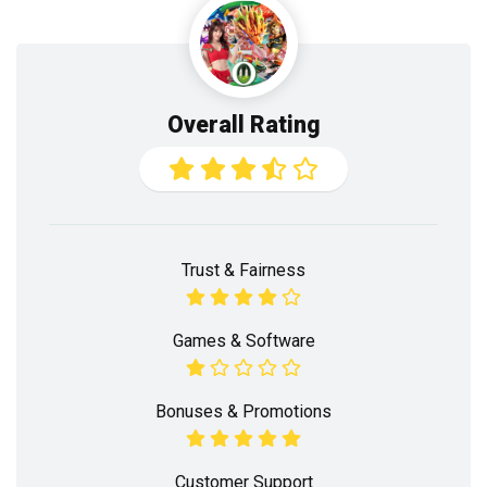
Overall Rating
Trust & Fairness
Games & Software
Bonuses & Promotions
Customer Support