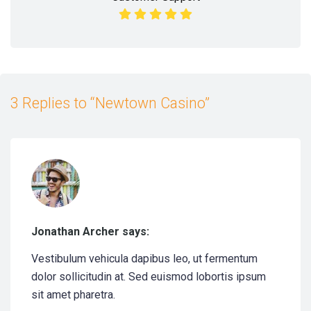
3 Replies to “Newtown Casino”
Jonathan Archer says:
Vestibulum vehicula dapibus leo, ut fermentum
dolor sollicitudin at. Sed euismod lobortis ipsum
sit amet pharetra.