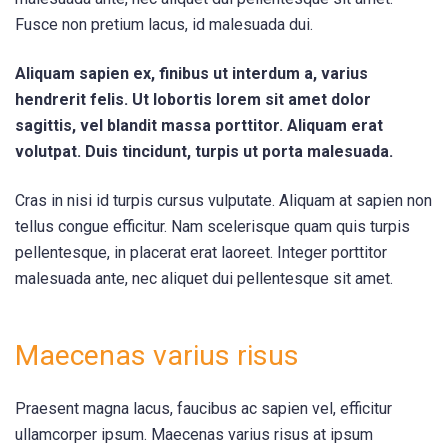
Fusce non pretium lacus, id malesuada dui.
Aliquam sapien ex, finibus ut interdum a, varius
hendrerit felis. Ut lobortis lorem sit amet dolor
sagittis, vel blandit massa porttitor. Aliquam erat
volutpat. Duis tincidunt, turpis ut porta malesuada.
Cras in nisi id turpis cursus vulputate. Aliquam at sapien non
tellus congue efficitur. Nam scelerisque quam quis turpis
pellentesque, in placerat erat laoreet. Integer porttitor
malesuada ante, nec aliquet dui pellentesque sit amet.
Maecenas varius risus
Praesent magna lacus, faucibus ac sapien vel, efficitur
ullamcorper ipsum. Maecenas varius risus at ipsum