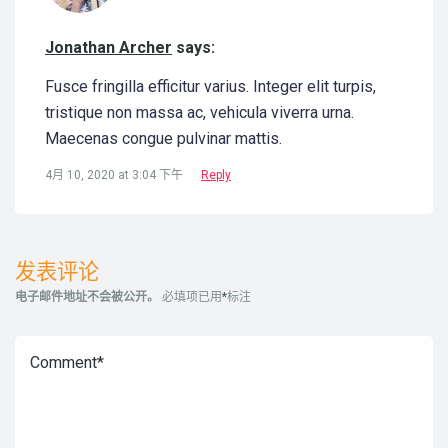
Jonathan Archer
says:
Fusce fringilla efficitur varius. Integer elit turpis,
tristique non massa ac, vehicula viverra urna.
Maecenas congue pulvinar mattis.
4月 10, 2020 at 3:04 下午
Reply
发表评论
电子邮件地址不会被公开。
必填项已用
*
标注