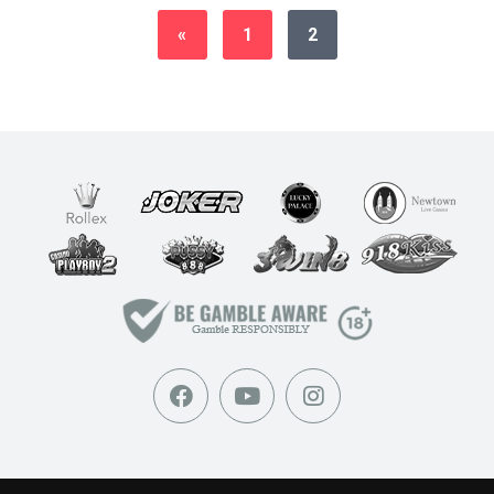
«
1
2