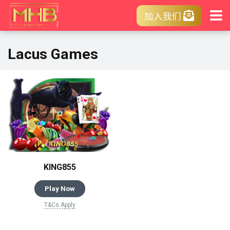
加入我们
Lacus Games
KING855
Play Now
T&Cs Apply