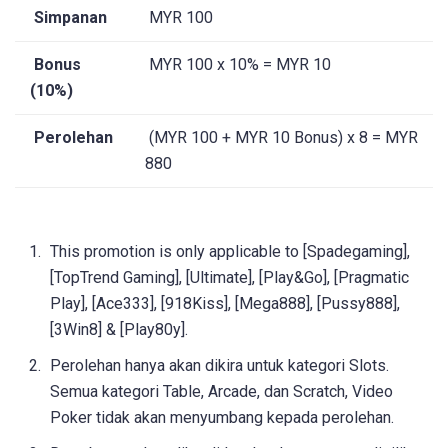
Simpanan
MYR 100
Bonus
MYR 100 x 10% = MYR 10
(10%)
Perolehan
(MYR 100 + MYR 10 Bonus) x 8 = MYR
880
This promotion is only applicable to [Spadegaming],
[TopTrend Gaming], [Ultimate], [Play&Go], [Pragmatic
Play], [Ace333], [918Kiss], [Mega888], [Pussy888],
[3Win8] & [Play80y].
Perolehan hanya akan dikira untuk kategori Slots.
Semua kategori Table, Arcade, dan Scratch, Video
Poker tidak akan menyumbang kepada perolehan.