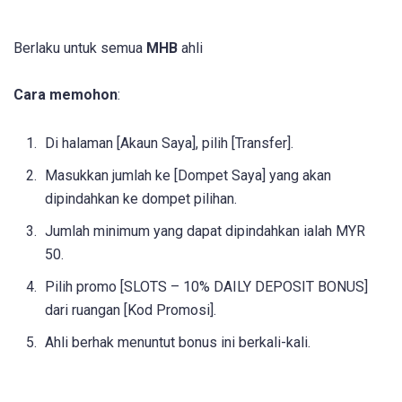
Berlaku untuk semua
MHB
ahli
Cara memohon
:
Di halaman [Akaun Saya], pilih [Transfer].
Masukkan jumlah ke [Dompet Saya] yang akan
dipindahkan ke dompet pilihan.
Jumlah minimum yang dapat dipindahkan ialah MYR
50.
Pilih promo [SLOTS – 10% DAILY DEPOSIT BONUS]
dari ruangan [Kod Promosi].
Ahli berhak menuntut bonus ini berkali-kali.