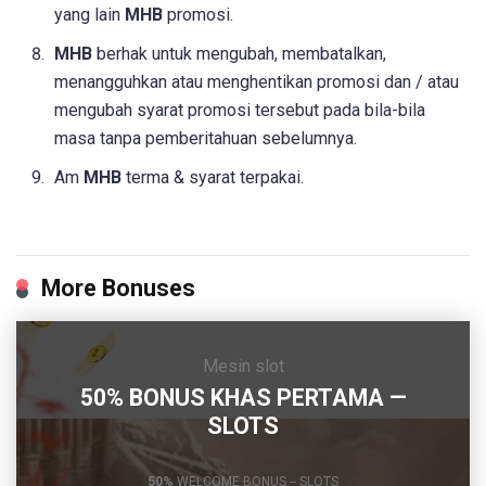
yang lain
MHB
promosi.
MHB
berhak untuk mengubah, membatalkan,
menangguhkan atau menghentikan promosi dan / atau
mengubah syarat promosi tersebut pada bila-bila
masa tanpa pemberitahuan sebelumnya.
Am
MHB
terma & syarat terpakai.
More Bonuses
Mesin slot
50% BONUS KHAS PERTAMA —
SLOTS
50%
WELCOME BONUS -- SLOTS