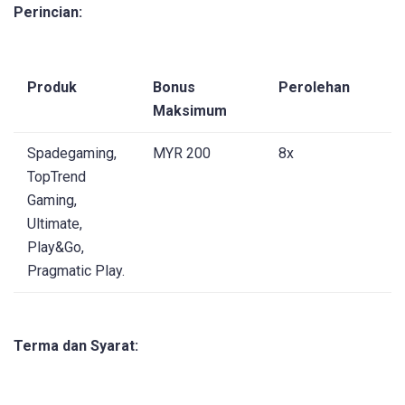
Perincian:
Produk
Bonus
Perolehan
Maksimum
Spadegaming,
MYR 200
8x
TopTrend
Gaming,
Ultimate,
Play&Go,
Pragmatic Play.
Terma dan Syarat: